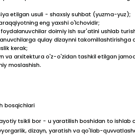
iya etilgan usuli - shaxsiy suhbat (yuzma-yuz);
araqqiyotning eng yaxshi o'lchovidir;
foydalanuvchilar doimiy ish sur'atini ushlab turish
nuvchilarga qulay dizaynni takomillashtirishga d
slik kerak;
yn va arxitektura o'z-o'zidan tashkil etilgan jamo
miy moslashish.
h bosqichlari
tiy tsikli bor - u yaratilish boshidan to ishlab c
yyorgarlik, dizayn, yaratish va qo'llab-quvvatlas