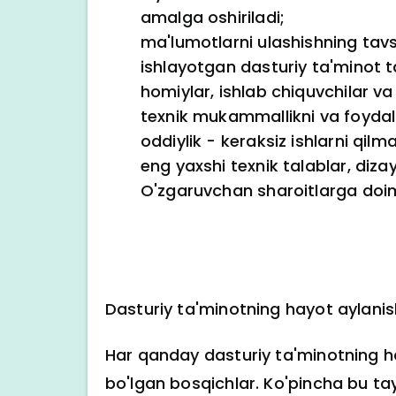
amalga oshiriladi;
ma'lumotlarni ulashishning tavs
ishlayotgan dasturiy ta'minot t
homiylar, ishlab chiquvchilar va 
texnik mukammallikni va foydala
oddiylik - keraksiz ishlarni qilma
eng yaxshi texnik talablar, diza
O'zgaruvchan sharoitlarga doi
Dasturiy ta'minotning hayot aylanis
Har qanday dasturiy ta'minotning hayo
bo'lgan bosqichlar. Ko'pincha bu ta