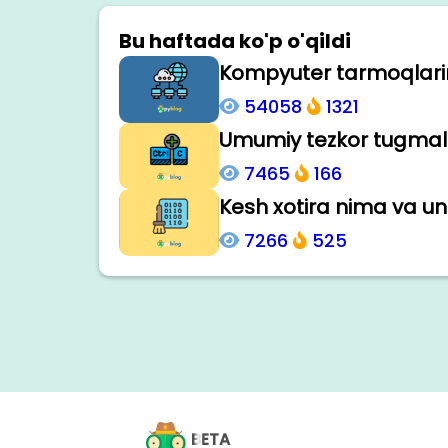
Bu haftada ko'p o'qildi
Kompyuter tarmoqlarini
54058
1321
Umumiy tezkor tugmala
7465
166
Kesh xotira nima va uni
7266
525
BETA