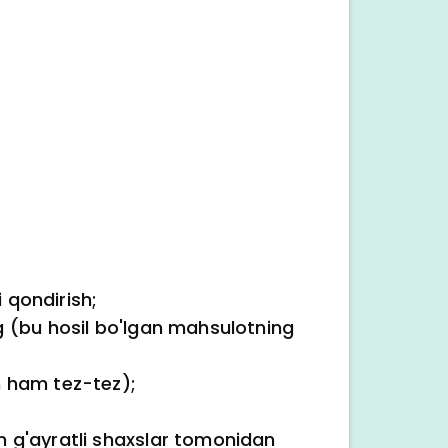
i qondirish;
ng (bu hosil bo'lgan mahsulotning
n ham tez-tez);
n g'ayratli shaxslar tomonidan