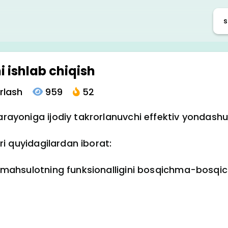
i ishlab chiqish
rlash
959
52
jarayoniga ijodiy takrorlanuvchi effektiv yondash
ari quyidagilardan iborat:
iy mahsulotning funksionalligini bosqichma-bosqi