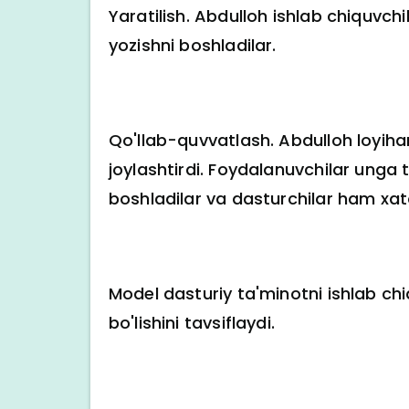
Yaratilish. Abdulloh ishlab chiquvchil
yozishni boshladilar.
Qo'llab-quvvatlash. Abdulloh loyiha
joylashtirdi. Foydalanuvchilar unga 
boshladilar va dasturchilar ham xatol
Model dasturiy ta'minotni ishlab chiq
bo'lishini tavsiflaydi.