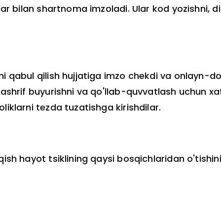
ar bilan shartnoma imzoladi. Ular kod yozishni, diz
ni qabul qilish hujjatiga imzo chekdi va onlayn-d
tashrif buyurishni va qo'llab-quvvatlash uchun xa
iklarni tezda tuzatishga kirishdilar.
ish hayot tsiklining qaysi bosqichlaridan o'tishin