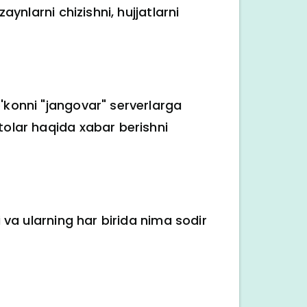
aynlarni chizishni, hujjatlarni
o'konni "jangovar" serverlarga
tolar haqida xabar berishni
i va ularning har birida nima sodir