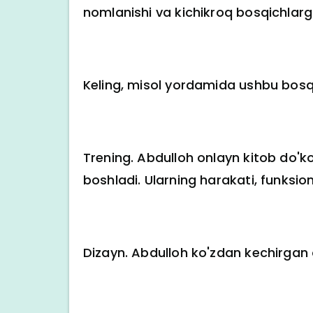
nomlanishi va kichikroq bosqichlarg
Keling, misol yordamida ushbu bosqic
Trening. Abdulloh onlayn kitob do'kon
boshladi. Ularning harakati, funksio
Dizayn. Abdulloh ko'zdan kechirgan on