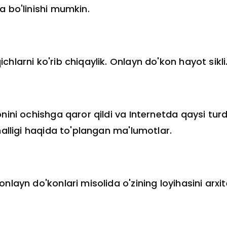
a bo'linishi mumkin.
hlarni ko'rib chiqaylik. Onlayn do'kon hayot sikli
ini ochishga qaror qildi va Internetda qaysi turdag
nalligi haqida to'plangan ma'lumotlar.
layn do'konlari misolida o'zining loyihasini arxit