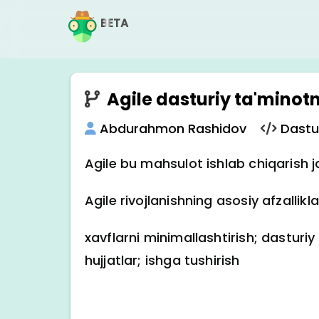
BETA
Agile dasturiy ta'minotn
Abdurahmon Rashidov
Dastu
Agile bu mahsulot ishlab chiqarish 
Agile rivojlanishning asosiy afzallikl
xavflarni minimallashtirish; dastur
hujjatlar; ishga tushirish