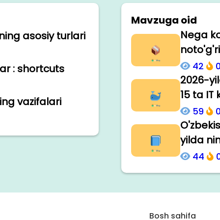
Mavzuga oid
Nega ko'
ng asosiy turlari
noto'g'r
42
r : shortcuts
2026-yi
15 ta IT
ng vazifalari
59
O'zbeki
yilda n
44
Bosh sahifa