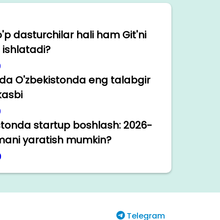
p dasturchilar hali ham Git'ni
i ishlatadi?
0
lda O'zbekistonda eng talabgir
 kasbi
0
stonda startup boshlash: 2026-
imani yaratish mumkin?
0
Telegram