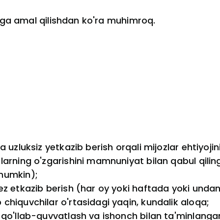
jaga amal qilishdan ko'ra muhimroq.
a uzluksiz yetkazib berish orqali mijozlar ehtiyojin
blarning o'zgarishini mamnuniyat bilan qabul qili
 mumkin);
tez etkazib berish (har oy yoki haftada yoki unda
 chiquvchilar o'rtasidagi yaqin, kundalik aloqa;
, qo'llab-quvvatlash va ishonch bilan ta'minlanga