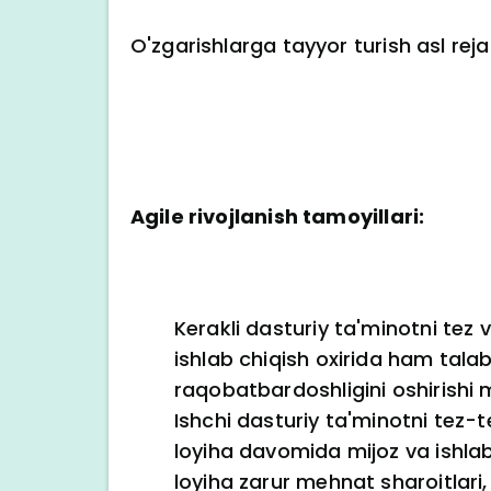
O'zgarishlarga tayyor turish asl re
Agile rivojlanish tamoyillari:
Kerakli dasturiy ta'minotni tez v
ishlab chiqish oxirida ham tala
raqobatbardoshligini oshirishi
Ishchi dasturiy ta'minotni tez-
loyiha davomida mijoz va ishlab
loyiha zarur mehnat sharoitlari