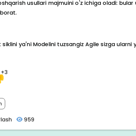
oshqarish usullari majmuini o'z ichiga oladi: bula
iborat.
iklini ya'ni Modelini tuzsangiz Agile sizga ularni 
+3
m
rlash
959