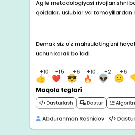
Agile metodologiyasi rivojlanishni b
qoidalar, uslublar va tamoyillardan 
Demak siz o'z mahsulotingizni hayot s
uchun kerak bo'ladi.
+10
+15
+6
+10
+2
+6
Maqola teglari
Dasturlash
Dastur
Algorit
Abdurahmon Rashidov
Dastu