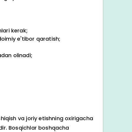
lari kerak;
oimiy e'tibor qaratish;
adan olinadi;
hiqish va joriy etishning oxirigacha
hdir. Bosqichlar boshqacha