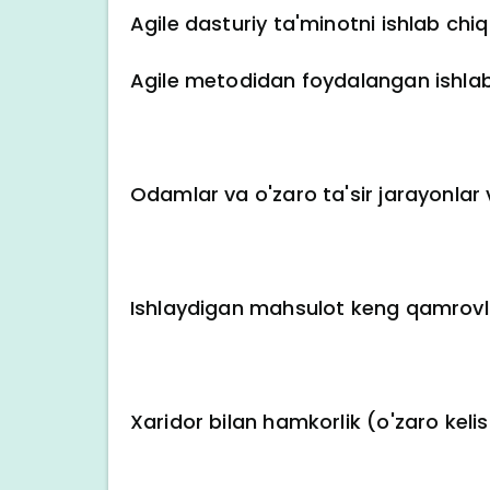
Agile dasturiy ta'minotni ishlab chiq
Agile metodidan foydalangan ishlab c
Odamlar va o'zaro ta'sir jarayonlar
Ishlaydigan mahsulot keng qamrovli
Xaridor bilan hamkorlik (o'zaro ke