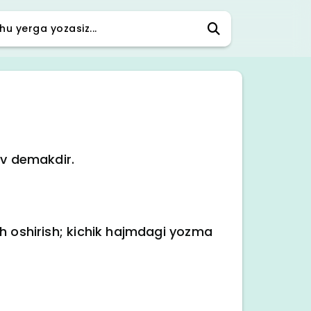
uv demakdir.
ch oshirish; kichik hajmdagi yozma