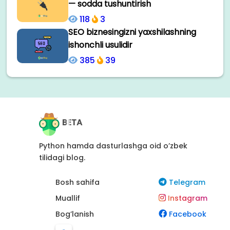
— sodda tushuntirish
118
3
SEO biznesingizni yaxshilashning
ishonchli usulidir
385
39
BETA
Python hamda dasturlashga oid o’zbek
tilidagi blog.
Bosh sahifa
Telegram
Muallif
Instagram
Bog’lanish
Facebook