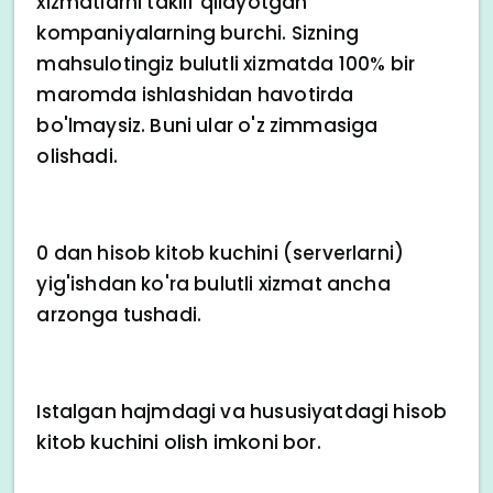
xizmatlarni taklif qilayotgan
kompaniyalarning burchi. Sizning
mahsulotingiz bulutli xizmatda 100% bir
maromda ishlashidan havotirda
bo'lmaysiz. Buni ular o'z zimmasiga
olishadi.
0 dan hisob kitob kuchini (serverlarni)
yig'ishdan ko'ra bulutli xizmat ancha
arzonga tushadi.
Istalgan hajmdagi va hususiyatdagi hisob
kitob kuchini olish imkoni bor.