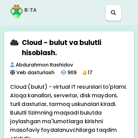
BETA
Cloud - bulut va bulutli
hisoblash.
Abdurahmon Rashidov
Veb dasturlash
909
17
Cloud (bulut) - virtual IT resurslari to'plami.
Aloqa kanallari, serverlar, disk maydoni,
turli dasturlar, tarmoq uskunalari kiradi.
Bulutli tizimning maqsadi bulutda
joylashgan ma'lumotlarga kirishni
masofaviy foydalanuvchilarga taqdim