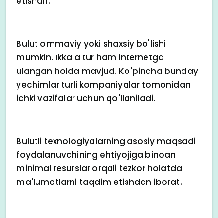
etishdir.
Bulut ommaviy yoki shaxsiy bo'lishi
mumkin. Ikkala tur ham internetga
ulangan holda mavjud. Ko'pincha bunday
yechimlar turli kompaniyalar tomonidan
ichki vazifalar uchun qo'llaniladi.
Bulutli texnologiyalarning asosiy maqsadi
foydalanuvchining ehtiyojiga binoan
minimal resurslar orqali tezkor holatda
ma'lumotlarni taqdim etishdan iborat.