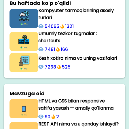
Bu haftada ko'p o'qildi
Kompyuter tarmoqlarining asosiy
turlari
54065
1321
Umumiy tezkor tugmalar :
shortcuts
7481
166
Kesh xotira nima va uning vazifalari
7268
525
Mavzuga oid
HTML va CSS bilan responsive
sahifa yasash — amaliy qo'llanma
90
2
REST API nima va u qanday ishlaydi?