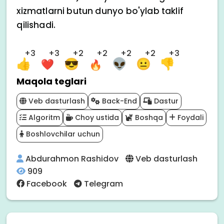
xizmatlarni butun dunyo bo'ylab taklif
qilishadi.
+3
+3
+2
+2
+2
+2
+3
Maqola teglari
Veb dasturlash
Back-End
Dastur
Algoritm
Choy ustida
Boshqa
Foydali
Boshlovchilar uchun
Abdurahmon Rashidov
Veb dasturlash
909
Facebook
Telegram