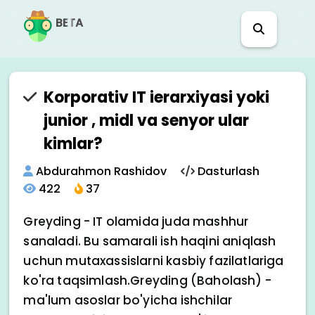
BETA
Korporativ IT ierarxiyasi yoki
junior , midl va senyor ular
kimlar?
Abdurahmon Rashidov
Dasturlash
422
37
Greyding - IT olamida juda mashhur
sanaladi. Bu samarali ish haqini aniqlash
uchun mutaxassislarni kasbiy fazilatlariga
ko'ra taqsimlash.Greyding (Baholash) -
ma'lum asoslar bo'yicha ishchilar