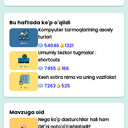
Bu haftada ko'p o'qildi
Kompyuter tarmoqlarining asosiy
turlari
54046
1321
Umumiy tezkor tugmalar :
shortcuts
7455
166
Kesh xotira nima va uning vazifalari
7263
525
Mavzuga oid
Nega ko'p dasturchilar hali ham
Git'ni noto'g'ri ishlatadi?