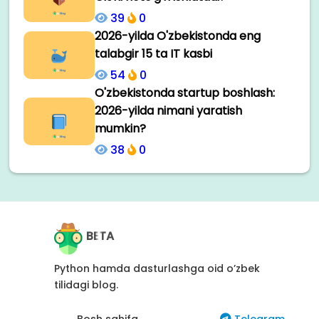
39
0
2026-yilda O'zbekistonda eng
talabgir 15 ta IT kasbi
54
0
O'zbekistonda startup boshlash:
2026-yilda nimani yaratish
mumkin?
38
0
BETA
Python hamda dasturlashga oid o’zbek
tilidagi blog.
Bosh sahifa
Telegram