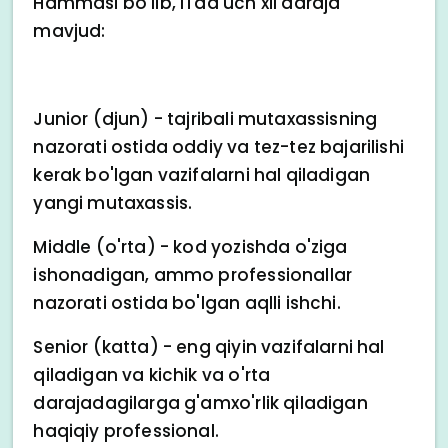
Hammasi bo'lib, ITda uch xil daraja
mavjud:
Junior (djun) - tajribali mutaxassisning
nazorati ostida oddiy va tez-tez bajarilishi
kerak bo'lgan vazifalarni hal qiladigan
yangi mutaxassis.
Middle (o'rta) - kod yozishda o'ziga
ishonadigan, ammo professionallar
nazorati ostida bo'lgan aqlli ishchi.
Senior (katta) - eng qiyin vazifalarni hal
qiladigan va kichik va o'rta
darajadagilarga g'amxo'rlik qiladigan
haqiqiy professional.