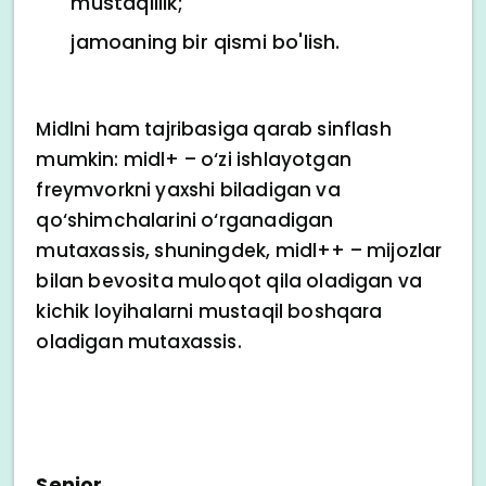
mustaqillik;
jamoaning bir qismi bo'lish.
Midlni ham tajribasiga qarab sinflash
mumkin: midl+ – o‘zi ishlayotgan
freymvorkni yaxshi biladigan va
qo‘shimchalarini o‘rganadigan
mutaxassis, shuningdek, midl++ – mijozlar
bilan bevosita muloqot qila oladigan va
kichik loyihalarni mustaqil boshqara
oladigan mutaxassis.
Senior