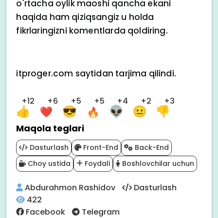
o'rtacha oylik maoshi qancha ekani
haqida ham qiziqsangiz u holda
fikrlaringizni komentlarda qoldiring.
itproger.com saytidan tarjima qilindi.
+12
+6
+5
+5
+4
+2
+3
Maqola teglari
Dasturlash
Front-End
Back-End
Choy ustida
Foydali
Boshlovchilar uchun
Abdurahmon Rashidov
Dasturlash
422
Facebook
Telegram