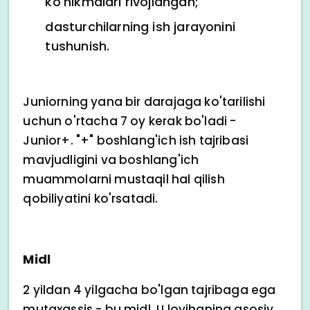
ko'nikmalari rivojlangan;
dasturchilarning ish jarayonini
tushunish.
Juniorning yana bir darajaga ko'tarilishi
uchun o'rtacha 7 oy kerak bo'ladi -
Junior+. "+" boshlang'ich ish tajribasi
mavjudligini va boshlang'ich
muammolarni mustaqil hal qilish
qobiliyatini ko'rsatadi.
Midl
2 yildan 4 yilgacha bo'lgan tajribaga ega
mutaxassis - bu midl. U loyihaning asosiy