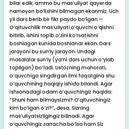
bilar edik, ammo bu mas’uliyat qayerda
namoyon bo’lishini bilmagan ekanmiz. Uch
yil dars berib bir fikr paydo bo’lgan —
O’qituvchilik mas’uliyati o’quvchi o’qishni
bitirib, ishini topib o’zini ko’rsatishni
boshlagan kunida boshlanar ekan. Dars
jarayoni bu sun’iy jarayon. Undagi
masalalar sun’iy (ya’ni dars uchun o’ylab
topilgan) bo’ladi. Ustozning mahorati,
o’quvchiga singdirgan ilmi faqatgina shu
o’quvchining haqiqiy ishida bilandi. Agar
ishxonadagi odam o’quvchingiz haqida:
“Shuni ham bilmaysizmi? O’qituvchingiz
kim bo’lgan o’zi?”, desa, Sizning
mas’uliyatsizligingiz bilinadi. Agar
o’quvchingiz zarracha bo’lsa ham Siz