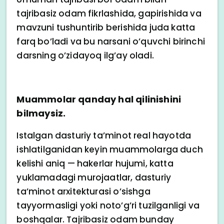
tajribasiz odam fikrlashida, gapirishida va
mavzuni tushuntirib berishida juda katta
farq bo’ladi va bu narsani o’quvchi birinchi
darsning o’zidayoq ilg’ay oladi.
Muammolar qanday hal qilinishini
bilmaysiz.
Istalgan dasturiy ta’minot real hayotda
ishlatilganidan keyin muammolarga duch
kelishi aniq — hakerlar hujumi, katta
yuklamadagi murojaatlar, dasturiy
ta’minot arxitekturasi o’sishga
tayyormasligi yoki noto’g’ri tuzilganligi va
boshqalar. Tajribasiz odam bunday