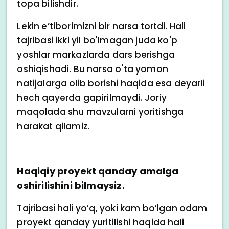
topa bilishdir.
Lekin e’tiborimizni bir narsa tortdi. Hali
tajribasi ikki yil bo'lmagan juda ko'p
yoshlar markazlarda dars berishga
oshiqishadi. Bu narsa o'ta yomon
natijalarga olib borishi haqida esa deyarli
hech qayerda gapirilmaydi. Joriy
maqolada shu mavzularni yoritishga
harakat qilamiz.
Haqiqiy proyekt qanday amalga
oshirilishini bilmaysiz.
Tajribasi hali yo’q, yoki kam bo’lgan odam
proyekt qanday yuritilishi haqida hali