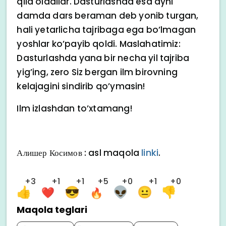
qila oladilar. Dasturlashda esa ayni
damda dars beraman deb yonib turgan,
hali yetarlicha tajribaga ega bo’lmagan
yoshlar ko’payib qoldi. Maslahatimiz:
Dasturlashda yana bir necha yil tajriba
yig’ing, zero Siz bergan ilm birovning
kelajagini sindirib qo’ymasin!
Ilm izlashdan to’xtamang!
linki
Алишер Косимов : asl maqola
.
+3
+1
+1
+5
+0
+1
+0
Maqola teglari