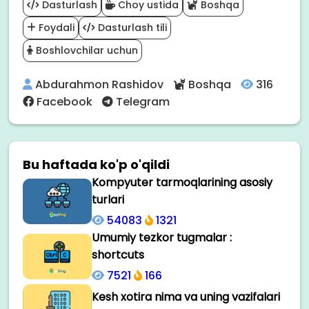
Dasturlash
Choy ustida
Boshqa
Foydali
Dasturlash tili
Boshlovchilar uchun
Abdurahmon Rashidov
Boshqa
316
Facebook
Telegram
Bu haftada ko'p o'qildi
Kompyuter tarmoqlarining asosiy
turlari
54083
1321
Umumiy tezkor tugmalar :
shortcuts
7521
166
Kesh xotira nima va uning vazifalari