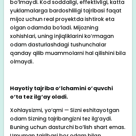
bo’lmaydi. Kod soddaligi, effektivligi, katta
yuklamalarga bardoshliligi tajribasi faqat
mijoz uchun real proyektda ishtirok eta
olgan odamda bo’ladi. Mijozning
xohishlari, uning injiqliklarini ko’rmagan
odam dasturlashdagi tushunchalar
qanday qilib muammolarni hal qilishini bila
olmaydi.
Hayotiy tajriba o’lchamini o’quvchi
o’ta tez ilg’ay oladi.
Xohlaysizmi, yo’qmi — Sizni eshitayotgan
odam Sizning tajribangizni tez ilg’aydi.
Buning uchun dasturchi bo’lish shart emas.
Umuman tajribasi bor odam bilan