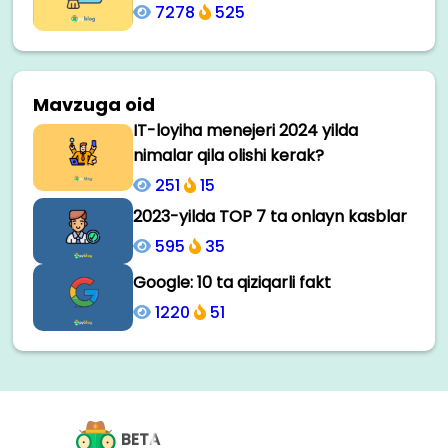
7278
525
Mavzuga oid
IT-loyiha menejeri 2024 yilda
nimalar qila olishi kerak?
251
15
2023-yilda TOP 7 ta onlayn kasblar
595
35
Google: 10 ta qiziqarli fakt
1220
51
BETA