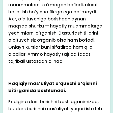
muammolarni ko’rmagan bo’ladi, ularni
hal qilish bo’yicha fikrga ega bo’lmaydi.
Axir, o’qituvchiga borishdan aynan
maqsad shu-ku — hayotiy muammolarga
yechimlarni o’rganish. Dasturlash tillarini
o’qituvchisiz o’rganib olsa ham bo’ladi.
Onlayn kurslar buni sifatliroq ham qila
oladilar. Ammo hayotiy tajriba faqat
tajribali ustozdan olinadi.
Haqiqiy mas’uliyat o’quvchi o’qishni
bitirganida boshlanadi.
Endigina dars berishni boshlaganimizda,
biz dars berishni mas’uliyati yuqori ish deb