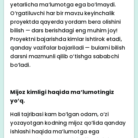
yetarlicha ma’lumotga ega bo’lmaydi.
O’rgatiluvchi har bir mavzu keyinchalik
proyektda qayerda yordam bera olishini
bilish — dars berishdagi eng muhim joy!
Proyektni bajarishda kimlar ishtirok etadi,
qanday vazifalar bajariladi — bularni bilish
darsni mazmunli qilib o’tishga sababchi
bo’ladi.
Mijoz kimligi haqida ma’lumotingiz
yo’q.
Hali tajribasi kam bo’lgan odam, o’zi
yozayotgan kodning mijoz qo’lida qanday
ishlashi haqida ma’lumotga ega