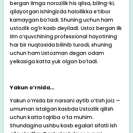
bergan ilmga norozilik his qilsa, biling-ki,
qilayotgan ishingizda halollikka e’tibor
kamaygan bo’ladi. Shuning uchun ham
ustozlik og’ir kasb deyiladi. Ustoz bergan ilk
ilm o’quvchining professional hayotining
har bir nuqtasida bilinib turadi, shuning
uchun ham Ustozman degan odam
yelkasiga katta yuk olgan bo’ladi.
Yakun o’rnida…
Yakun o’rnida bir narsani aytib o’tish joiz —
umuman istalgan kasbda Ustozlik qilish
uchun katta tajriba o’ta muhim.
Shundagina ushbu kasb egalari sifatli ish