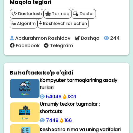
Maqola teglari
Dasturlash
Tarmoq
Dastur
Algoritm
Boshlovchilar uchun
Abdurahmon Rashidov
Boshqa
244
Facebook
Telegram
Bu haftada ko'p o'qildi
Kompyuter tarmoqlarining asosiy
turlari
54046
1321
Umumiy tezkor tugmalar :
shortcuts
7449
166
Kesh xotira nima va uning vazifalari