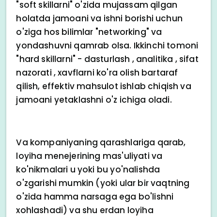
"soft skillarni" o'zida mujassam qilgan
holatda jamoani va ishni borishi uchun
o'ziga hos bilimlar "networking" va
yondashuvni qamrab olsa. Ikkinchi tomoni
"hard skillarni" - dasturlash , analitika , sifat
nazorati , xavflarni ko'ra olish bartaraf
qilish, effektiv mahsulot ishlab chiqish va
jamoani yetaklashni o'z ichiga oladi.
Va kompaniyaning qarashlariga qarab,
loyiha menejerining mas'uliyati va
ko'nikmalari u yoki bu yo'nalishda
o'zgarishi mumkin (yoki ular bir vaqtning
o'zida hamma narsaga ega bo'lishni
xohlashadi) va shu erdan loyiha