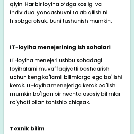
qiyin. Har bir loyiha o‘ziga xosligi va
individual yondashuvni talab qilishini
hisobga olsak, buni tushunish mumkin.
IT-loyiha menejerining ish sohalari
IT-loyiha menejeri ushbu sohadagi
loyihalarni muvaffaqiyatli boshqarish
uchun keng ko'lamli bilimlarga ega bo'lishi
kerak. IT-loyiha menejeriga kerak bo'lishi
mumkin bo'lgan bir nechta asosiy bilimlar
ro'yhati bilan tanishib chiqsak.
Texnik bilim