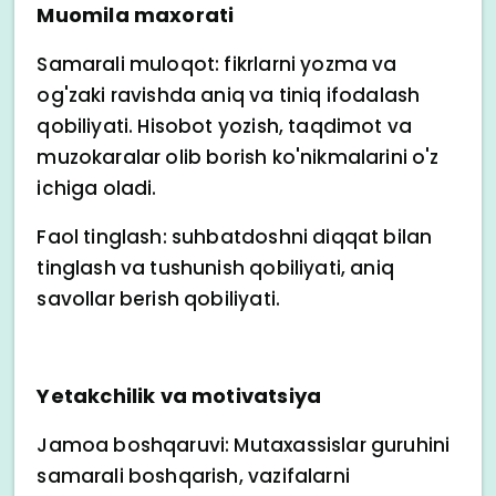
Muomila maxorati
Samarali muloqot: fikrlarni yozma va
og'zaki ravishda aniq va tiniq ifodalash
qobiliyati. Hisobot yozish, taqdimot va
muzokaralar olib borish ko'nikmalarini o'z
ichiga oladi.
Faol tinglash: suhbatdoshni diqqat bilan
tinglash va tushunish qobiliyati, aniq
savollar berish qobiliyati.
Yetakchilik va motivatsiya
Jamoa boshqaruvi: Mutaxassislar guruhini
samarali boshqarish, vazifalarni