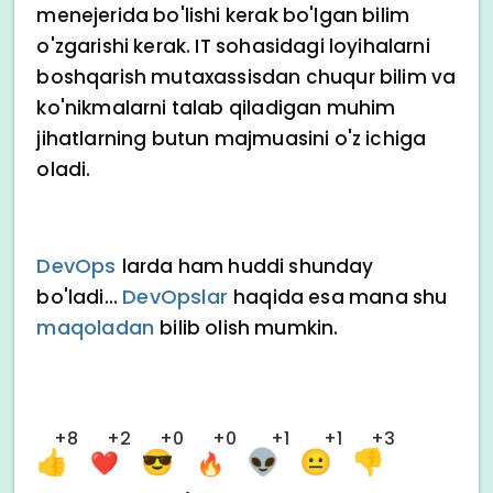
menejerida bo'lishi kerak bo'lgan bilim
o'zgarishi kerak. IT sohasidagi loyihalarni
boshqarish mutaxassisdan chuqur bilim va
ko'nikmalarni talab qiladigan muhim
jihatlarning butun majmuasini o'z ichiga
oladi.
DevOps
larda ham huddi shunday
DevOpslar
bo'ladi...
haqida esa mana shu
maqoladan
bilib olish mumkin.
+8
+2
+0
+0
+1
+1
+3