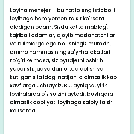
Loyiha menejeri - bu hatto eng istiqbolli
loyihaga ham yomon ta'sir ko'rsata
oladigan odam. Sizda katta mablag',
tajribali odamlar, ajoyib maslahatchilar
va bilimlarga ega bo'lishingiz mumkin,
ammo hammasining sa'y-harakatlari
to'g'ri kelmasa, siz byudjetni oshirib
yuborish, jadvaldan ortda qolish va
kutilgan sifatdagi natijani ololmaslik kabi
xavflarga uchraysiz. Bu, ayniqsa, yirik
loyihalarda o'z so'zini aytadi, boshqara
olmaslik qobilyati loyihaga salbiy ta'sir
ko'rsatadi.