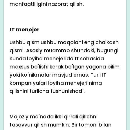
manfaatliligini nazorat qilish.
IT menejer
Ushbu qism ushbu maqolani eng chalkash
qismi. Asosiy muammo shundaki, bugungi
kunda loyiha menejerida IT sohasida
maxsus bo'lishi kerak bo'lgan yagona bilim
yoki ko'nikmalar mavjud emas. Turli IT
kompaniyalari loyiha menejeri nima
qilishini turlicha tushunishadi.
Majoziy ma'noda ikki qirrali qilichni
tasavvur qilish mumkin. Bir tomoni bilan