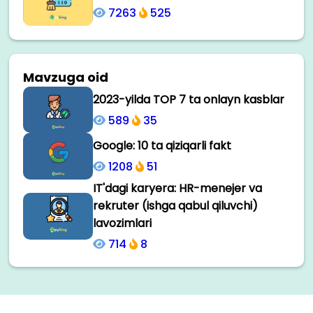
7263
525
Mavzuga oid
2023-yilda TOP 7 ta onlayn kasblar
589
35
Google: 10 ta qiziqarli fakt
1208
51
IT'dagi karyera: HR-menejer va
rekruter (ishga qabul qiluvchi)
lavozimlari
714
8