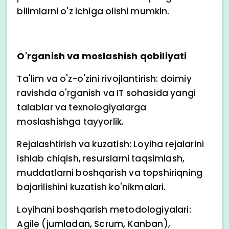
bilimlarni o'z ichiga olishi mumkin.
O'rganish va moslashish qobiliyati
Ta'lim va o'z-o'zini rivojlantirish: doimiy
ravishda o'rganish va IT sohasida yangi
talablar va texnologiyalarga
moslashishga tayyorlik.
Rejalashtirish va kuzatish: Loyiha rejalarini
ishlab chiqish, resurslarni taqsimlash,
muddatlarni boshqarish va topshiriqning
bajarilishini kuzatish ko'nikmalari.
Loyihani boshqarish metodologiyalari:
Agile (jumladan, Scrum, Kanban),