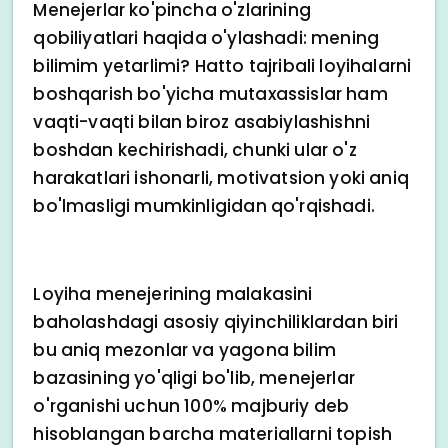
Menejerlar ko'pincha o'zlarining
qobiliyatlari haqida o'ylashadi: mening
bilimim yetarlimi? Hatto tajribali loyihalarni
boshqarish bo'yicha mutaxassislar ham
vaqti-vaqti bilan biroz asabiylashishni
boshdan kechirishadi, chunki ular o'z
harakatlari ishonarli, motivatsion yoki aniq
bo'lmasligi mumkinligidan qo'rqishadi.
Loyiha menejerining malakasini
baholashdagi asosiy qiyinchiliklardan biri
bu aniq mezonlar va yagona bilim
bazasining yo'qligi bo'lib, menejerlar
o'rganishi uchun 100% majburiy deb
hisoblangan barcha materiallarni topish