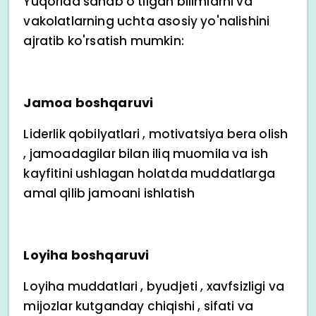
Yuqorida sanab o'tilgan bilimlarni va
vakolatlarning uchta asosiy yo'nalishini
ajratib ko'rsatish mumkin:
Jamoa boshqaruvi
Liderlik qobilyatlari , motivatsiya bera olish
, jamoadagilar bilan iliq muomila va ish
kayfitini ushlagan holatda muddatlarga
amal qilib jamoani ishlatish
Loyiha boshqaruvi
Loyiha muddatlari , byudjeti , xavfsizligi va
mijozlar kutganday chiqishi , sifati va