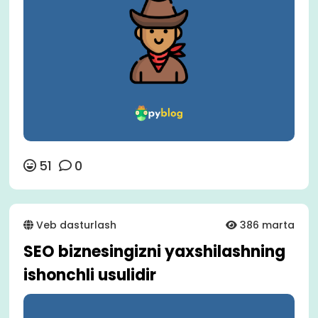
51
0
Veb dasturlash
386 marta
SEO biznesingizni yaxshilashning
ishonchli usulidir