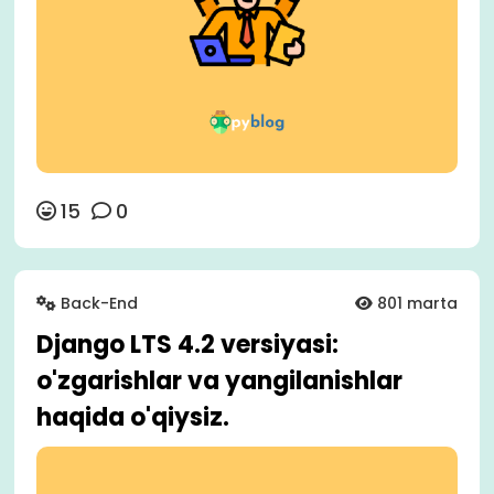
15
0
Back-End
801 marta
Django LTS 4.2 versiyasi:
o'zgarishlar va yangilanishlar
haqida o'qiysiz.