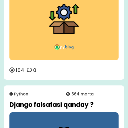
104
0
Python
564 marta
Django falsafasi qanday ?