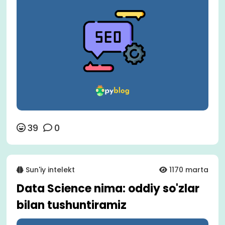
39
0
Sun'iy intelekt
1170 marta
Data Science nima: oddiy so'zlar
bilan tushuntiramiz