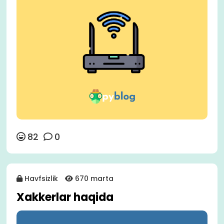
82
0
Havfsizlik
670 marta
Xakkerlar haqida