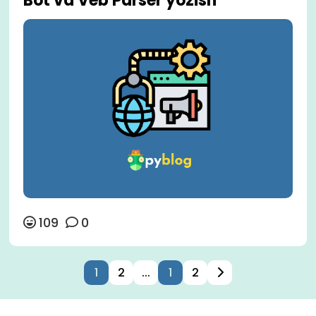
Bot va Veb Parser yozish
109
0
1
2
...
1
2