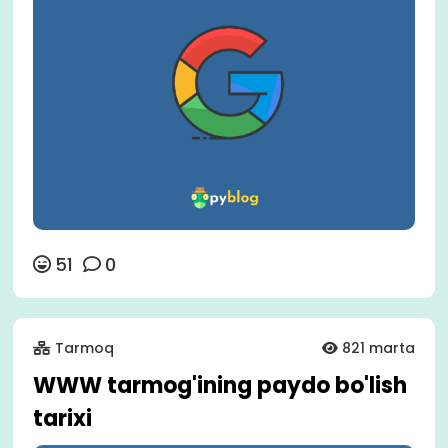
51
0
Tarmoq
821 marta
WWW tarmog'ining paydo bo'lish
tarixi