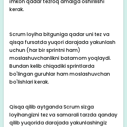
imkon qadar tezroq amalga oshirilishi
kerak.
Scrum loyiha bitguniga qadar uni tez va
qisqa fursatda yuqori darajada yakunlash
uchun (har bir sprintni ham)
moslashuvchanlikni batamom yoqlaydi.
Bundan kelib chiqadiki sprintlarda
bo'lingan guruhlar ham moslashuvchan
bo'lishlari kerak.
Qisqa qilib aytganda Scrum sizga
loyihangizni tez va samarali tarzda qanday
qilib yuqorida darajada yakunlashingiz