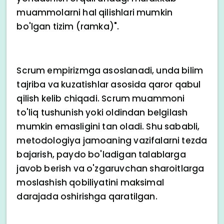
muammolarni hal qilishlari mumkin
bo'lgan tizim (ramka)".
Scrum empirizmga asoslanadi, unda bilim
tajriba va kuzatishlar asosida qaror qabul
qilish kelib chiqadi. Scrum muammoni
to'liq tushunish yoki oldindan belgilash
mumkin emasligini tan oladi. Shu sababli,
metodologiya jamoaning vazifalarni tezda
bajarish, paydo bo'ladigan talablarga
javob berish va o'zgaruvchan sharoitlarga
moslashish qobiliyatini maksimal
darajada oshirishga qaratilgan.