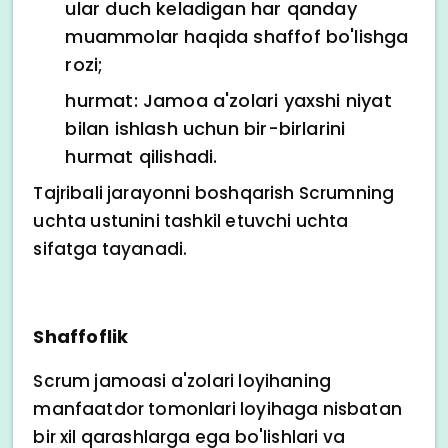
ular duch keladigan har qanday
muammolar haqida shaffof bo'lishga
rozi;
hurmat: Jamoa a'zolari yaxshi niyat
bilan ishlash uchun bir-birlarini
hurmat qilishadi.
Tajribali jarayonni boshqarish Scrumning
uchta ustunini tashkil etuvchi uchta
sifatga tayanadi.
Shaffoflik
Scrum jamoasi a'zolari loyihaning
manfaatdor tomonlari loyihaga nisbatan
bir xil qarashlarga ega bo'lishlari va