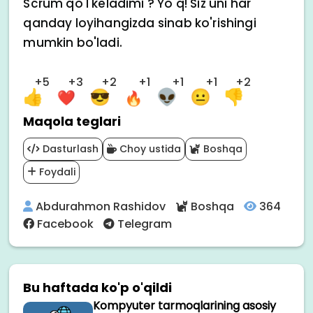
Scrum qo'l keladimi ? Yo'q! Siz uni har
qanday loyihangizda sinab ko'rishingi
mumkin bo'ladi.
+5
+3
+2
+1
+1
+1
+2
Maqola teglari
Dasturlash
Choy ustida
Boshqa
Foydali
Abdurahmon Rashidov
Boshqa
364
Facebook
Telegram
Bu haftada ko'p o'qildi
Kompyuter tarmoqlarining asosiy