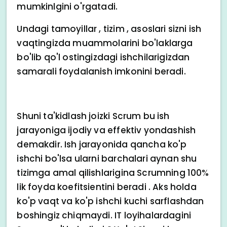
mumkinlgini o'rgatadi.
Undagi tamoyillar , tizim , asoslari sizni ish
vaqtingizda muammolarini bo'laklarga
bo'lib qo'l ostingizdagi ishchilarigizdan
samarali foydalanish imkonini beradi.
Shuni ta'kidlash joizki Scrum bu ish
jarayoniga ijodiy va effektiv yondashish
demakdir. Ish jarayonida qancha ko'p
ishchi bo'lsa ularni barchalari aynan shu
tizimga amal qilishlarigina Scrumning 100%
lik foyda koefitsientini beradi . Aks holda
ko'p vaqt va ko'p ishchi kuchi sarflashdan
boshingiz chiqmaydi. IT loyihalardagini