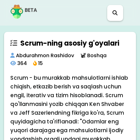
BETA
Scrum-ning asosiy g'oyalari
Abdurahmon Rashidov
Boshqa
364
15
Scrum - bu murakkab mahsulotlarni ishlab
chiqish, etkazib berish va saqlash uchun
engil, iterativ va tizim hisoblanadi. Scrum
qo'llanmasini yozib chiqqan Ken Shvaber
va Jeff Sazerlendning fikriga ko'ra, Scrum
quyidagicha ta'riflanadi: "Odamlar eng
yuqori darajaga ega mahsulotlarni ijodiy
yondashish orqali undagi murakkab