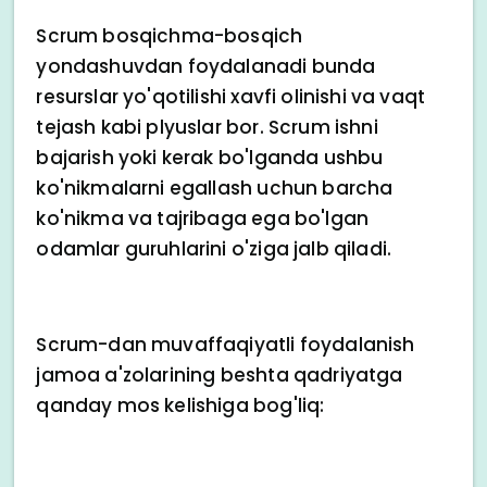
Scrum bosqichma-bosqich
yondashuvdan foydalanadi bunda
resurslar yo'qotilishi xavfi olinishi va vaqt
tejash kabi plyuslar bor. Scrum ishni
bajarish yoki kerak bo'lganda ushbu
ko'nikmalarni egallash uchun barcha
ko'nikma va tajribaga ega bo'lgan
odamlar guruhlarini o'ziga jalb qiladi.
Scrum-dan muvaffaqiyatli foydalanish
jamoa a'zolarining beshta qadriyatga
qanday mos kelishiga bog'liq: