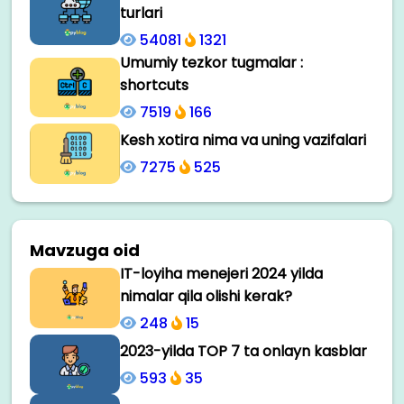
turlari
54081
1321
Umumiy tezkor tugmalar :
shortcuts
7519
166
Kesh xotira nima va uning vazifalari
7275
525
Mavzuga oid
IT-loyiha menejeri 2024 yilda
nimalar qila olishi kerak?
248
15
2023-yilda TOP 7 ta onlayn kasblar
593
35