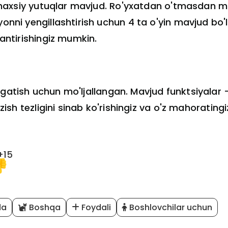
va shaxsiy yutuqlar mavjud. Ro'yxatdan o'tmasdan 
yonni yengillashtirish uchun 4 ta o'yin mavjud bo'l
lantirishingiz mumkin.
rgatish uchun mo'ljallangan. Mavjud funktsiyalar -
ozish tezligini sinab ko'rishingiz va o'z mahoratingi
+15
da
Boshqa
Foydali
Boshlovchilar uchun