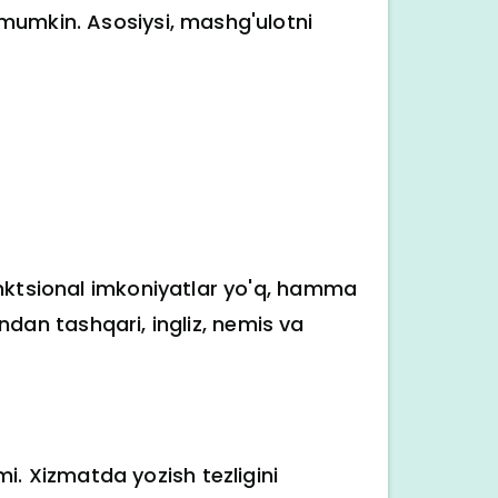
 mumkin. Asosiysi, mashg'ulotni
unktsional imkoniyatlar yo'q, hamma
undan tashqari, ingliz, nemis va
imi. Xizmatda yozish tezligini