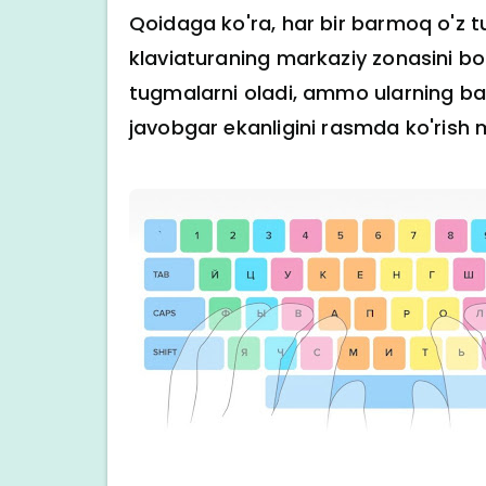
Qoidaga ko'ra, har bir barmoq o'z t
klaviaturaning markaziy zonasini bo
tugmalarni oladi, ammo ularning b
javobgar ekanligini rasmda ko'rish