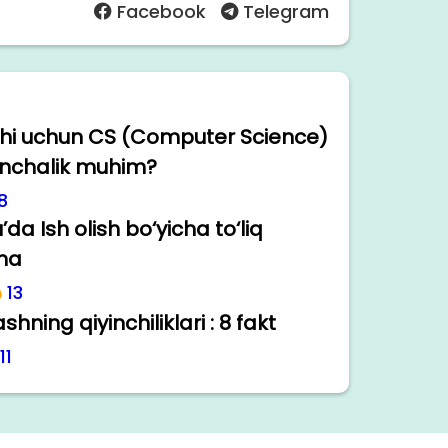
Facebook
Telegram
hi uchun CS (Computer Science)
anchalik muhim?
8
’da Ish olish bo‘yicha to‘liq
ma
13
shning qiyinchiliklari : 8 fakt
11