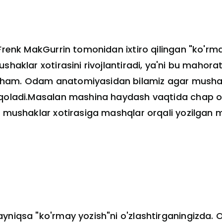
 Frenk MakGurrin tomonidan ixtiro qilingan "ko'rm
haklar xotirasini rivojlantiradi, ya'ni bu mahorat
ham. Odam anatomiyasidan bilamiz agar mushakla
 qoladi.Masalan mashina haydash vaqtida chap oy
u mushaklar xotirasiga mashqlar orqali yozilgan m
yniqsa "ko'rmay yozish"ni o'zlashtirganingizda. O