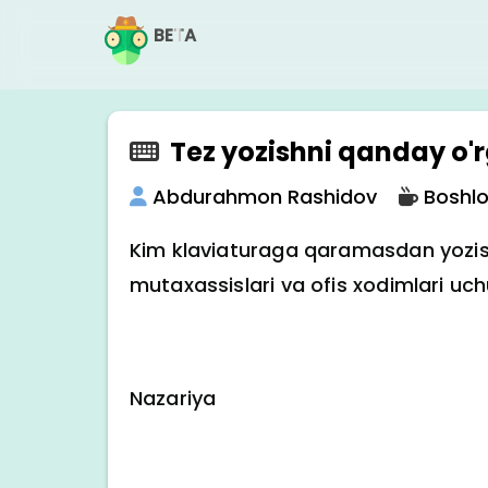
BETA
Tez yozishni qanday o'
Abdurahmon Rashidov
Boshlo
Kim klaviaturaga qaramasdan yozishni
mutaxassislari va ofis xodimlari u
Nazariya