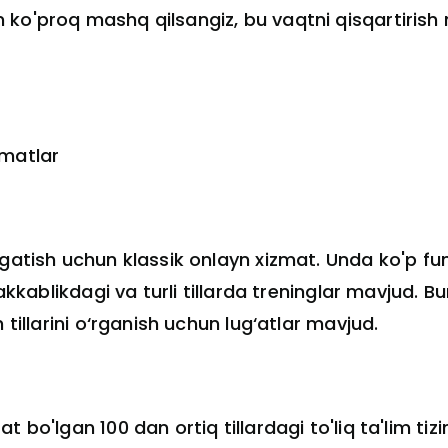
ko'proq mashq qilsangiz, bu vaqtni qisqartirish
zmatlar
rgatish uchun klassik onlayn xizmat. Unda ko'p f
rakkablikdagi va turli tillarda treninglar mavjud. B
 tillarini o‘rganish uchun lug‘atlar mavjud.
t bo'lgan 100 dan ortiq tillardagi to'liq ta'lim tiz