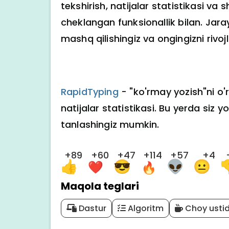
tekshirish, natijalar statistikasi 
cheklangan funksionallik bilan. Jara
mashq qilishingiz va ongingizni rivoj
RapidTyping
- "ko'rmay yozish"ni o'
natijalar statistikasi. Bu yerda siz y
tanlashingiz mumkin.
+89
+60
+47
+114
+57
+4
Maqola teglari
Dastur
Algoritm
Choy usti