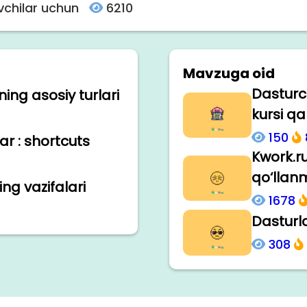
vchilar uchun
6210
Mavzuga oid
Dasturc
ng asosiy turlari
kursi q
150
r : shortcuts
Kwork.ru
qo‘llan
ng vazifalari
1678
Dasturla
308