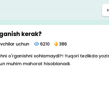
rganish kerak?
vchilar uchun
6210
386
 o'rganishni xohlamaydi?! Yuqori tezlikda yozish 
chun muhim mahorat hisoblanadi.