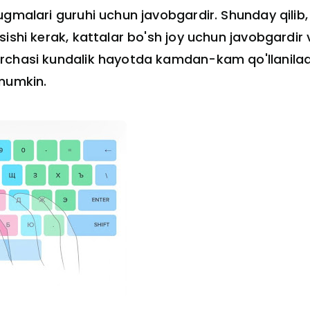
ugmalari guruhi uchun javobgardir. Shunday qilib,
sishi kerak, kattalar bo'sh joy uchun javobgardir
archasi kundalik hayotda kamdan-kam qo'llanila
 mumkin.