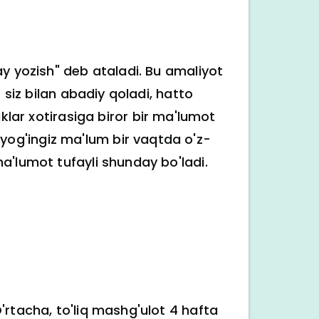
ay yozish" deb ataladi. Bu amaliyot
 siz bilan abadiy qoladi, hatto
r xotirasiga biror bir ma'lumot
og'ingiz ma'lum bir vaqtda o'z-
a'lumot tufayli shunday bo'ladi.
'rtacha, to'liq mashg'ulot 4 hafta