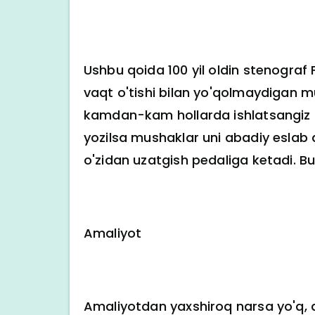
Ushbu qoida 100 yil oldin stenograf
vaqt o'tishi bilan yo'qolmaydigan mus
kamdan-kam hollarda ishlatsangiz 
yozilsa mushaklar uni abadiy eslab
o'zidan uzatgish pedaliga ketadi. B
Amaliyot
Amaliyotdan yaxshiroq narsa yo'q, a