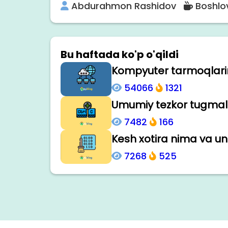
Abdurahmon Rashidov
Boshlo
Bu haftada ko'p o'qildi
Kompyuter tarmoqlarini
54066
1321
Umumiy tezkor tugmala
7482
166
Kesh xotira nima va uni
7268
525