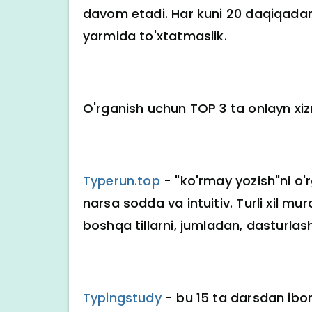
davom etadi. Har kuni 20 daqiqadan 
yarmida to'xtatmaslik.
O'rganish uchun TOP 3 ta onlayn xi
Typerun.top
- "ko'rmay yozish"ni o'
narsa sodda va intuitiv. Turli xil mu
boshqa tillarni, jumladan, dasturlash
Typingstudy
- bu 15 ta darsdan ibora