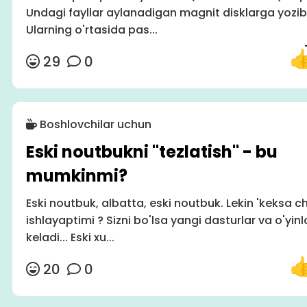
Undagi fayllar aylanadigan magnit disklarga yozib 
Ularning o'rtasida pas...
29
0
Boshlovchilar uchun
Eski noutbukni "tezlatish" - bu
mumkinmi?
Eski noutbuk, albatta, eski noutbuk. Lekin 'keksa ch
ishlayaptimi ? Sizni bo'lsa yangi dasturlar va o'yin
keladi... Eski xu...
20
0