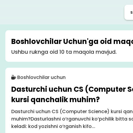
Boshlovchilar Uchun'ga oid maqo
Ushbu ruknga oid 10 ta maqola mavjud.
Boshlovchilar uchun
Dasturchi uchun CS (Computer S
kursi qanchalik muhim?
Dasturchi uchun CS (Computer Science) kursi qan
muhim?Dasturlashni o‘rganuvchi ko‘pchilik bitta 
keladi: kod yozishni o‘rganish kifo...