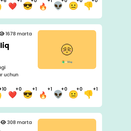
+6
+1
+0
+1
+0
+0
+0
1678 marta
liq
ngi
ar uchun
+10
+0
+1
+1
+0
+0
+1
308 marta