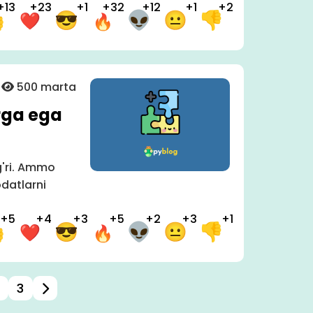
+13
+23
+1
+32
+12
+1
+2
500 marta
rga ega
'g'ri. Ammo
odatlarni
+5
+4
+3
+5
+2
+3
+1
3