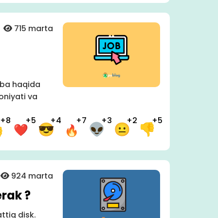
715 marta
aba haqida
oniyati va
+8
+5
+4
+7
+3
+2
+5
924 marta
erak ?
ttiq disk.