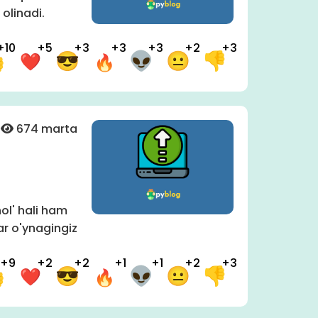
olinadi.
+10
+5
+3
+3
+3
+2
+3
674 marta
ol' hali ham
lar o'ynagingiz
+9
+2
+2
+1
+1
+2
+3