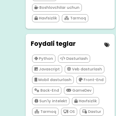
Boshlovchilar uchun
Havfsizlik
Tarmoq
Foydali teglar
Python
Dasturlash
Javascript
Veb dasturlash
Mobil dasturlash
Front-End
Back-End
GameDev
Sun'iy intelekt
Havfsizlik
Tarmoq
OS
Dastur