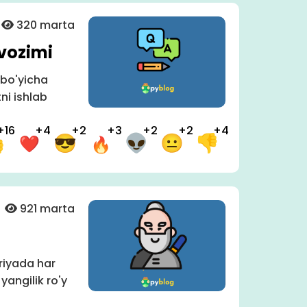
320 marta
vozimi
 bo'yicha
ni ishlab
+16
+4
+2
+3
+2
+2
+4
921 marta
riyada har
angilik ro'y