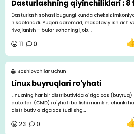
Dasturlashning qiyinchiliklari : 8 
Dasturlash sohasi bugungi kunda cheksiz imkoniyat
hisoblanadi. Yuqori daromad, masofaviy ishlash v
rivojlanish – bular sohaning ijob...
11
0
Boshlovchilar uchun
Linux buyruqlari ro'yhati
Linuxning har bir distributivida o'ziga xos (buyru
qatorlari (CMD) ro'yhati bo'lishi mumkin, chunki ha
distributiv o'ziga xos tuzilishg...
23
0