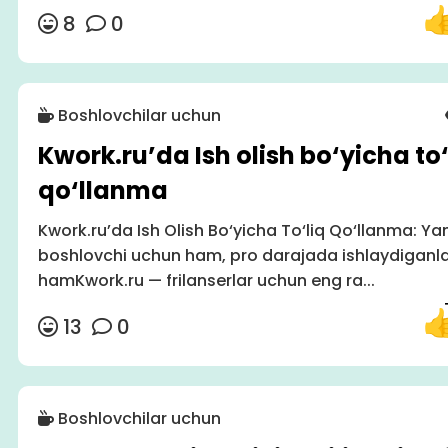
8
0
Boshlovchilar uchun
Kwork.ru’da Ish olish bo‘yicha to‘
qo‘llanma
Kwork.ru’da Ish Olish Bo‘yicha To‘liq Qo‘llanma: Ya
boshlovchi uchun ham, pro darajada ishlaydiganl
hamKwork.ru — frilanserlar uchun eng ra...
13
0
Boshlovchilar uchun