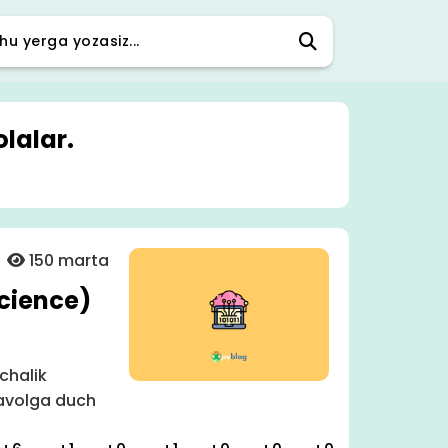
lalar.
150 marta
cience)
chalik
savolga duch