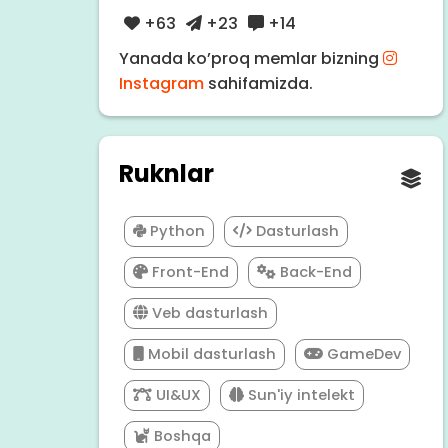
+63
+23
+14
Yanada ko’proq memlar bizning
Instagram
sahifamizda.
Ruknlar
Python
Dasturlash
Front-End
Back-End
Veb dasturlash
Mobil dasturlash
GameDev
UI&UX
Sun'iy intelekt
Boshqa