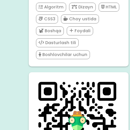
Algoritm
Dizayn
HTML
CSS3
Choy ustida
Boshqa
Foydali
Dasturlash tili
Boshlovchilar uchun