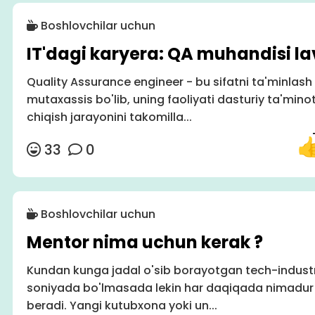
Boshlovchilar uchun
IT'dagi karyera: QA muhandisi la
Quality Assurance engineer - bu sifatni ta'minlash
mutaxassis bo'lib, uning faoliyati dasturiy ta'minot
chiqish jarayonini takomilla...
33
0
Boshlovchilar uchun
Mentor nima uchun kerak ?
Kundan kunga jadal o'sib borayotgan tech-indust
soniyada bo'lmasada lekin har daqiqada nimadur y
beradi. Yangi kutubxona yoki un...