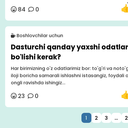
84
0
Boshlovchilar uchun
Dasturchi qanday yaxshi odatla
bo'lishi kerak?
Har birimizning o'z odatlarimiz bor: to'g'ri va noto
iloji boricha samarali ishlashni istasangiz, foydali 
ongli ravishda ishingiz...
23
0
1
2
3
...
2