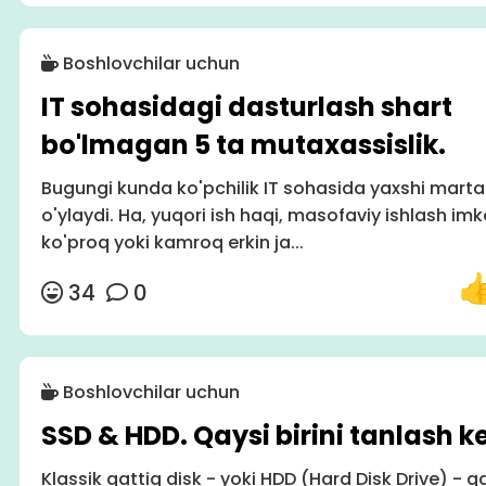
Boshlovchilar uchun
IT sohasidagi dasturlash shart
bo'lmagan 5 ta mutaxassislik.
Bugungi kunda ko'pchilik IT sohasida yaxshi mart
o'ylaydi. Ha, yuqori ish haqi, masofaviy ishlash imk
ko'proq yoki kamroq erkin ja...
34
0
Boshlovchilar uchun
SSD & HDD. Qaysi birini tanlash k
Klassik qattiq disk - yoki HDD (Hard Disk Drive) - qa