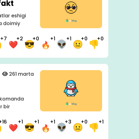
fakt
lar eshigi
a doimiy
+7
+2
+0
+1
+1
+0
+0
261 marta
q) komanda
r bir
+16
+1
+1
+1
+3
+0
+1