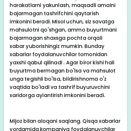
harakatlarni yakunlash, maqsadli amalni
bajarmagan tashrifchini qaytarish
imkonini beradi. Misol uchun, siz savatga
mahsulotni qo'shgan, ammo buyurtmani
bajarmagan shaxsga pochta orqali
xabar yuborishingiz mumkin. Bunday
xabarlar foydalanuvchilar tomonidan
yaxshi qabul qilinadi . Agar biror kishi hali
buyurtma bermagan bo'lsa va mahsulot
unga tegishli bo'lsa, bildirishnoma o'z
vaqtida bo'ladi va tashrif buyuruvchini
xaridorga aylantirish imkonini beradi.
Mijoz bilan aloqani saqlang. Qisqa xabarlar
yordamida kompaniya foydalanuvchilar