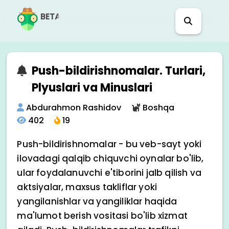
BETA
Push-bildirishnomalar. Turlari,
Plyuslari va Minuslari
Abdurahmon Rashidov
Boshqa
402
19
Push-bildirishnomalar - bu veb-sayt yoki
ilovadagi qalqib chiquvchi oynalar bo'lib,
ular foydalanuvchi e'tiborini jalb qilish va
aktsiyalar, maxsus takliflar yoki
yangilanishlar va yangiliklar haqida
ma'lumot berish vositasi bo'lib xizmat