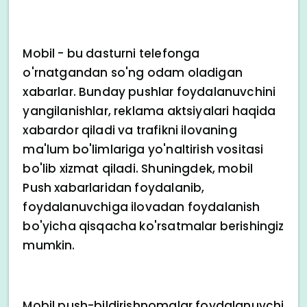
Mobil - bu dasturni telefonga
o'rnatgandan so'ng odam oladigan
xabarlar. Bunday pushlar foydalanuvchini
yangilanishlar, reklama aktsiyalari haqida
xabardor qiladi va trafikni ilovaning
ma'lum bo'limlariga yo'naltirish vositasi
bo'lib xizmat qiladi. Shuningdek, mobil
Push xabarlaridan foydalanib,
foydalanuvchiga ilovadan foydalanish
bo'yicha qisqacha ko'rsatmalar berishingiz
mumkin.
Mobil push-bildirishnomalar foydalanuvchi