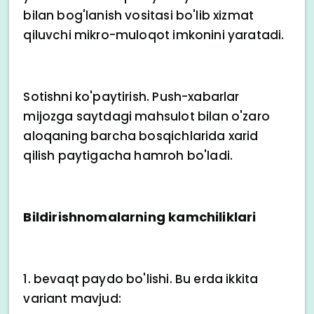
bilan bog'lanish vositasi bo'lib xizmat
qiluvchi mikro-muloqot imkonini yaratadi.
Sotishni ko'paytirish. Push-xabarlar
mijozga saytdagi mahsulot bilan o'zaro
aloqaning barcha bosqichlarida xarid
qilish paytigacha hamroh bo'ladi.
Bildirishnomalarning kamchiliklari
1. bevaqt paydo bo'lishi. Bu erda ikkita
variant mavjud: