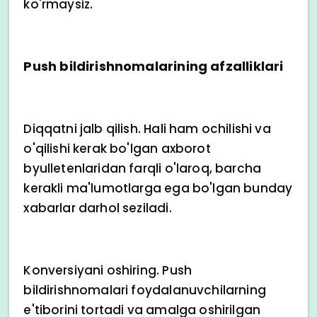
ko'rmaysiz.
Push bildirishnomalarining afzalliklari
Diqqatni jalb qilish. Hali ham ochilishi va
o'qilishi kerak bo'lgan axborot
byulletenlaridan farqli o'laroq, barcha
kerakli ma'lumotlarga ega bo'lgan bunday
xabarlar darhol seziladi.
Konversiyani oshiring. Push
bildirishnomalari foydalanuvchilarning
e'tiborini tortadi va amalga oshirilgan