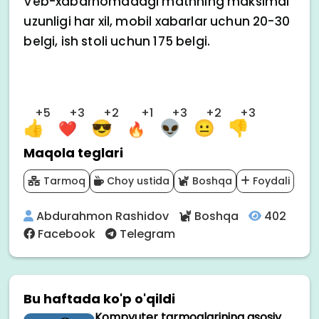
Veb-xabarnomadagi matnning maksimal
uzunligi har xil, mobil xabarlar uchun 20-30
belgi, ish stoli uchun 175 belgi.
+5
+3
+2
+1
+3
+2
+3
Maqola teglari
Tarmoq
Choy ustida
Boshqa
Foydali
Abdurahmon Rashidov
Boshqa
402
Facebook
Telegram
Bu haftada ko'p o'qildi
Kompyuter tarmoqlarining asosiy