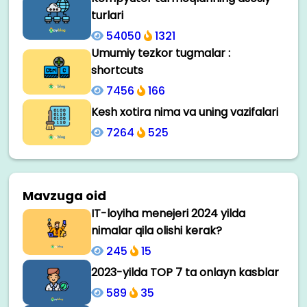
turlari
54050
1321
Umumiy tezkor tugmalar :
shortcuts
7456
166
Kesh xotira nima va uning vazifalari
7264
525
Mavzuga oid
IT-loyiha menejeri 2024 yilda
nimalar qila olishi kerak?
245
15
2023-yilda TOP 7 ta onlayn kasblar
589
35