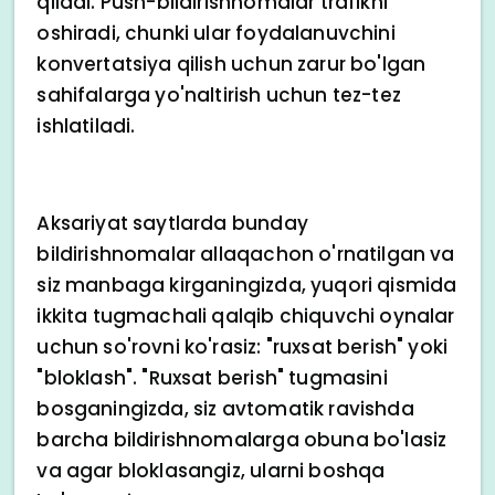
qiladi. Push-bildirishnomalar trafikni
oshiradi, chunki ular foydalanuvchini
konvertatsiya qilish uchun zarur bo'lgan
sahifalarga yo'naltirish uchun tez-tez
ishlatiladi.
Aksariyat saytlarda bunday
bildirishnomalar allaqachon o'rnatilgan va
siz manbaga kirganingizda, yuqori qismida
ikkita tugmachali qalqib chiquvchi oynalar
uchun so'rovni ko'rasiz: "ruxsat berish" yoki
"bloklash". "Ruxsat berish" tugmasini
bosganingizda, siz avtomatik ravishda
barcha bildirishnomalarga obuna bo'lasiz
va agar bloklasangiz, ularni boshqa