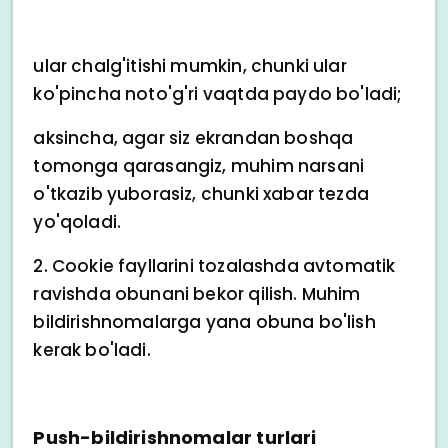
ular chalg'itishi mumkin, chunki ular
ko'pincha noto'g'ri vaqtda paydo bo'ladi;
aksincha, agar siz ekrandan boshqa
tomonga qarasangiz, muhim narsani
o'tkazib yuborasiz, chunki xabar tezda
yo'qoladi.
2. Cookie fayllarini tozalashda avtomatik
ravishda obunani bekor qilish. Muhim
bildirishnomalarga yana obuna bo'lish
kerak bo'ladi.
Push-bildirishnomalar turlari