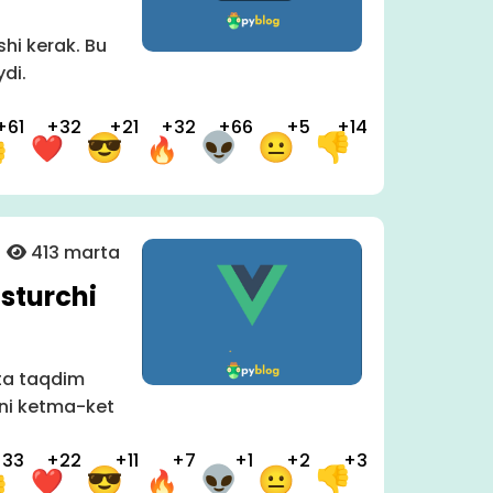
shi kerak. Bu
ydi.
+61
+32
+21
+32
+66
+5
+14
413 marta
asturchi
ita taqdim
rni ketma-ket
+33
+22
+11
+7
+1
+2
+3