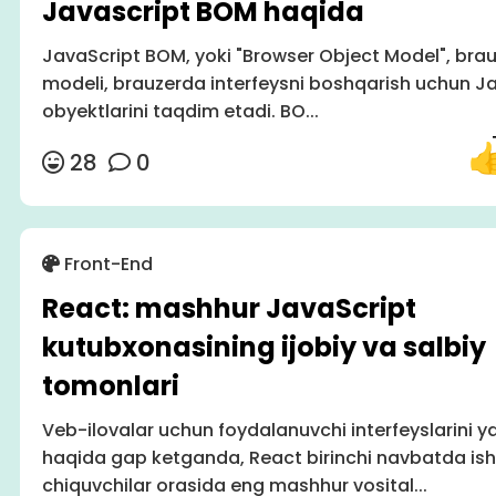
Javascript BOM haqida
JavaScript BOM, yoki "Browser Object Model", brau
modeli, brauzerda interfeysni boshqarish uchun J
obyektlarini taqdim etadi. BO...
28
0
Front-End
React: mashhur JavaScript
kutubxonasining ijobiy va salbiy
tomonlari
Veb-ilovalar uchun foydalanuvchi interfeyslarini y
haqida gap ketganda, React birinchi navbatda is
chiquvchilar orasida eng mashhur vosital...