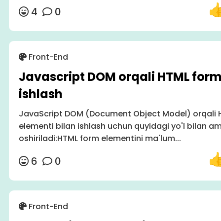
4
0
Front-End
Javascript DOM orqali HTML form
ishlash
JavaScript DOM (Document Object Model) orqali 
elementi bilan ishlash uchun quyidagi yo'l bilan a
oshiriladi:HTML form elementini ma'lum...
6
0
Front-End