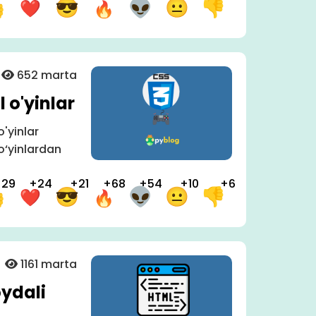
652 marta
 o'yinlar
'yinlar
o‘yinlardan
+29
+24
+21
+68
+54
+10
+6
1161 marta
ydali