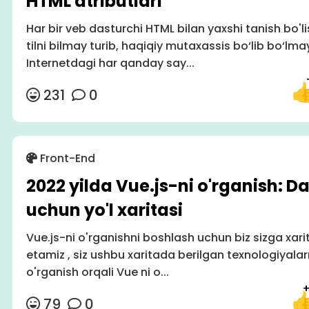
HTML atributlari
Har bir veb dasturchi HTML bilan yaxshi tanish bo'li
tilni bilmay turib, haqiqiy mutaxassis bo‘lib bo‘lma
Internetdagi har qanday say...
231
0
Front-End
2022 yilda Vue.js-ni o'rganish: D
uchun yo'l xaritasi
Vue.js-ni o'rganishni boshlash uchun biz sizga xar
etamiz , siz ushbu xaritada berilgan texnologiyala
o'rganish orqali Vue ni o...
79
0