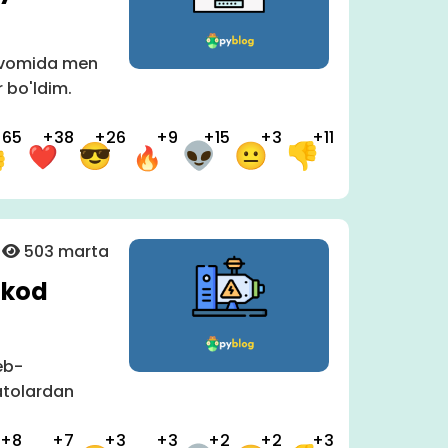
davomida men
r bo'ldim.
+65
+38
+26
+9
+15
+3
+11
503 marta
 kod
eb-
xatolardan
+8
+7
+3
+3
+2
+2
+3