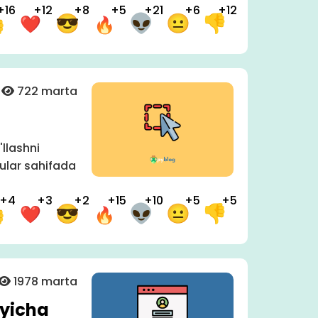
+16
+12
+8
+5
+21
+6
+12
722 marta
llashni
 ular sahifada
+4
+3
+2
+15
+10
+5
+5
1978 marta
'yicha