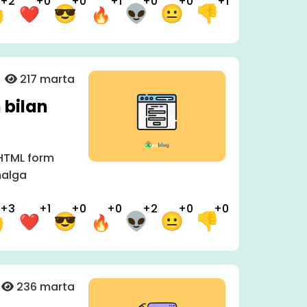
+2
+0
+0
+1
+0
+0
+1
217 marta
 bilan
HTML form
malga
+3
+1
+0
+0
+2
+0
+0
236 marta