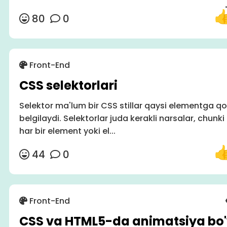
80
0
Front-End
CSS selektorlari
Selektor ma'lum bir CSS stillar qaysi elementga qo'
belgilaydi. Selektorlar juda kerakli narsalar, chunki
har bir element yoki el...
44
0
Front-End
CSS va HTML5-da animatsiya bo