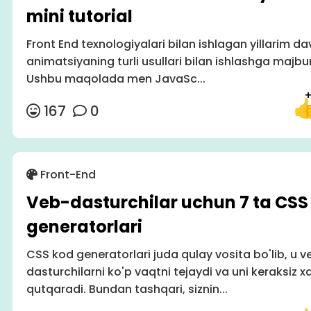
mini tutorial
Front End texnologiyalari bilan ishlagan yillarim 
animatsiyaning turli usullari bilan ishlashga majbu
Ushbu maqolada men JavaSc...
167
0
Front-End
Veb-dasturchilar uchun 7 ta CSS
generatorlari
CSS kod generatorlari juda qulay vosita bo'lib, u v
dasturchilarni ko'p vaqtni tejaydi va uni keraksiz 
qutqaradi. Bundan tashqari, siznin...