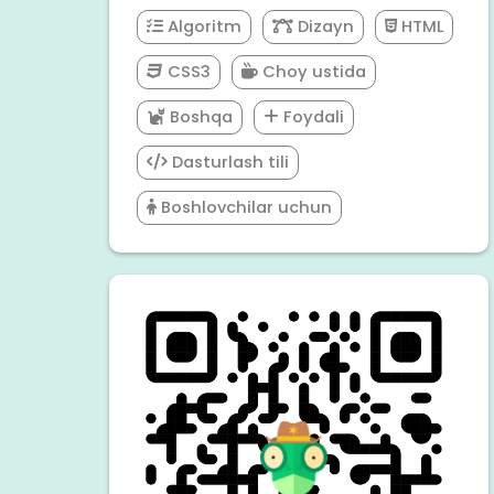
Algoritm
Dizayn
HTML
CSS3
Choy ustida
Boshqa
Foydali
Dasturlash tili
Boshlovchilar uchun