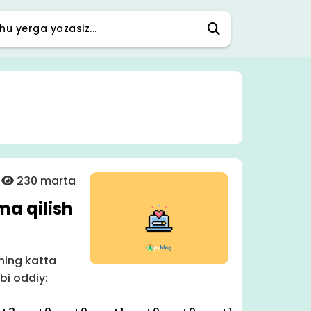
230 marta
ma qilish
ning katta
bi oddiy: