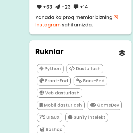
+63
+23
+14
Yanada ko’proq memlar bizning
Instagram
sahifamizda.
Ruknlar
Python
Dasturlash
Front-End
Back-End
Veb dasturlash
Mobil dasturlash
GameDev
UI&UX
Sun'iy intelekt
Boshqa