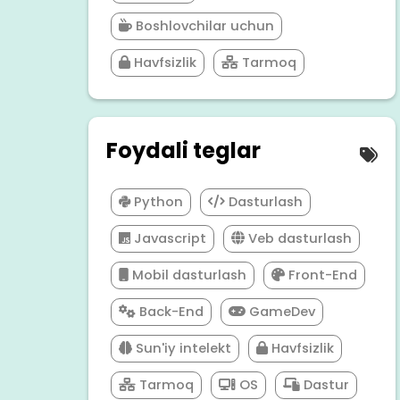
Boshlovchilar uchun
Havfsizlik
Tarmoq
Foydali teglar
Python
Dasturlash
Javascript
Veb dasturlash
Mobil dasturlash
Front-End
Back-End
GameDev
Sun'iy intelekt
Havfsizlik
Tarmoq
OS
Dastur