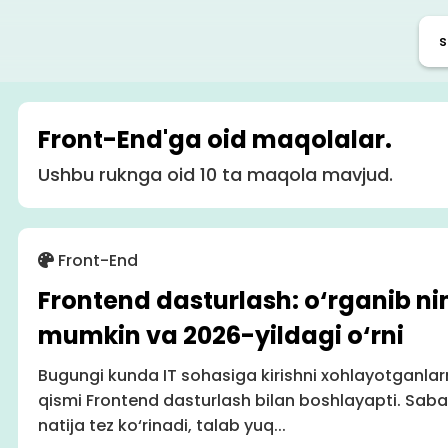
Front-End'ga oid maqolalar.
Ushbu ruknga oid 10 ta maqola mavjud.
Front-End
Frontend dasturlash: o‘rganib ni
mumkin va 2026-yildagi o‘rni
Bugungi kunda IT sohasiga kirishni xohlayotganlar
qismi Frontend dasturlash bilan boshlayapti. Saba
natija tez ko‘rinadi, talab yuq...