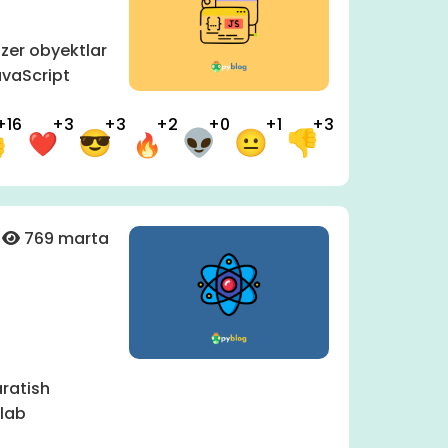
zer obyektlar
avaScript
+16
+3
+3
+2
+0
+1
+3
769 marta
aratish
hlab