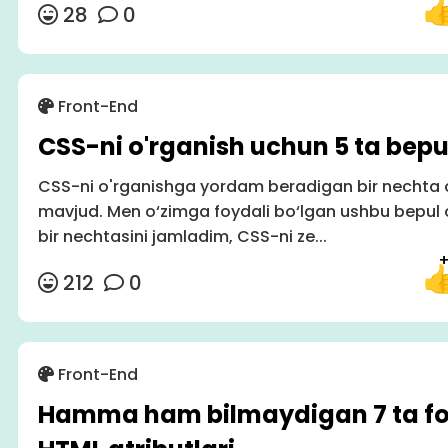
28
0
Front-End
CSS-ni o'rganish uchun 5 ta bepul
CSS-ni o'rganishga yordam beradigan bir nechta o
mavjud. Men o‘zimga foydali bo‘lgan ushbu bepul 
bir nechtasini jamladim, CSS-ni ze...
212
0
Front-End
Hamma ham bilmaydigan 7 ta fo