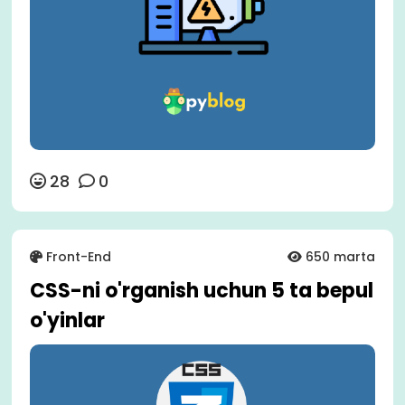
28
0
Front-End
650 marta
CSS-ni o'rganish uchun 5 ta bepul
o'yinlar