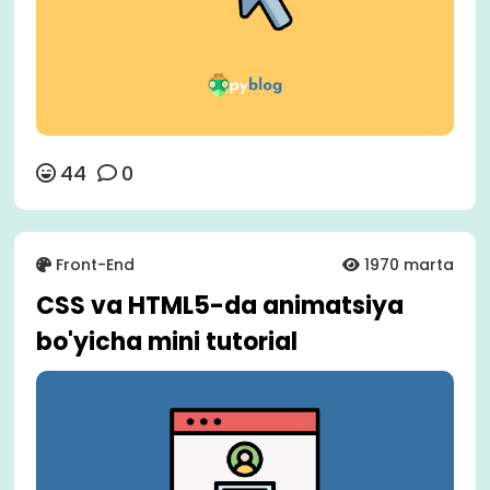
44
0
Front-End
1970 marta
CSS va HTML5-da animatsiya
bo'yicha mini tutorial