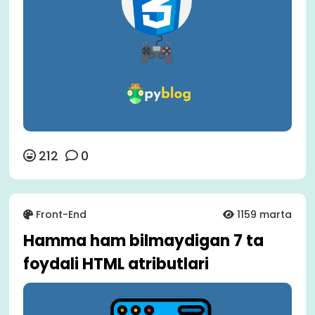
212
0
Front-End
1159 marta
Hamma ham bilmaydigan 7 ta
foydali HTML atributlari