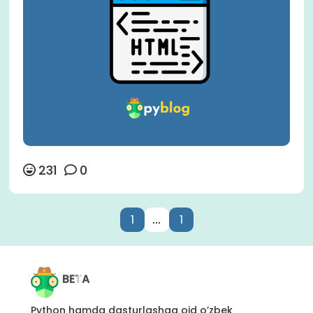
231
0
1
...
1
BETA
Python hamda dasturlashga oid o’zbek