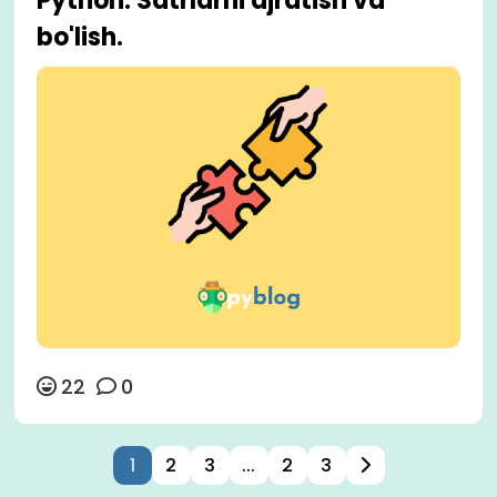
Python: Satrlarni ajratish va
bo'lish.
22
0
1
2
3
...
2
3