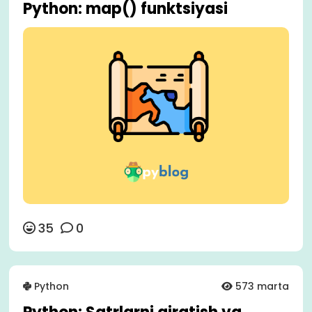
Python: map() funktsiyasi
35
0
Python
573 marta