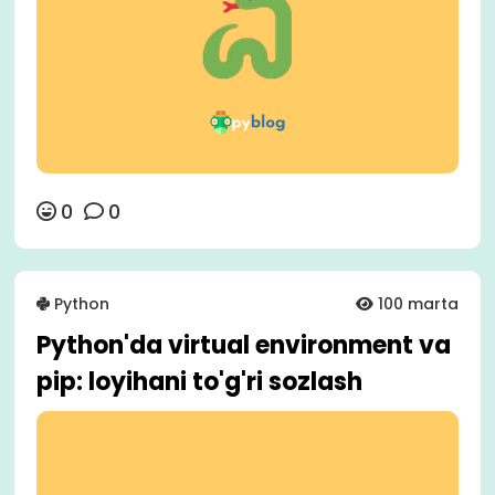
0
0
Python
100 marta
Python'da virtual environment va
pip: loyihani to'g'ri sozlash