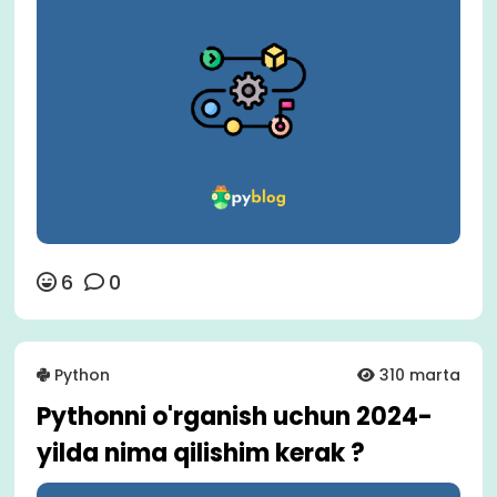
6
0
Python
310 marta
Pythonni o'rganish uchun 2024-
yilda nima qilishim kerak ?