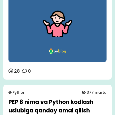
28
0
Python
377 marta
PEP 8 nima va Python kodlash
uslubiga qanday amal qilish