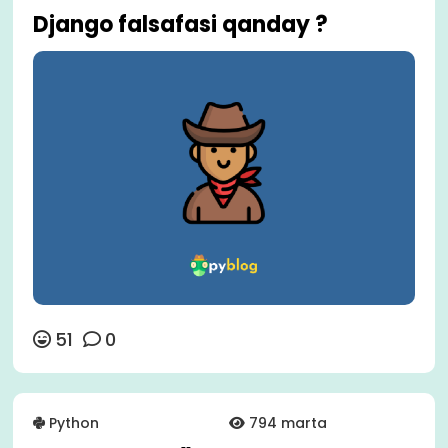
Django falsafasi qanday ?
51
0
Python
794 marta