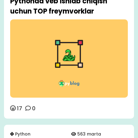
Pythonda veb ishlab chiqish
uchun TOP freymvorklar
17
0
Python
563 marta