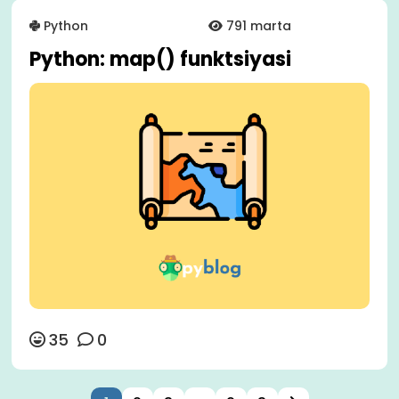
Python
791 marta
Python: map() funktsiyasi
35
0