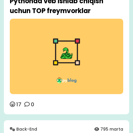
Pythonda veb ishlab chiqish
uchun TOP freymvorklar
17
0
Back-End
795 marta