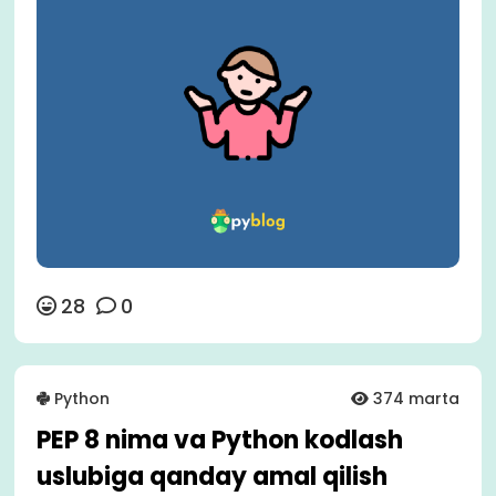
28
0
Python
374 marta
PEP 8 nima va Python kodlash
uslubiga qanday amal qilish