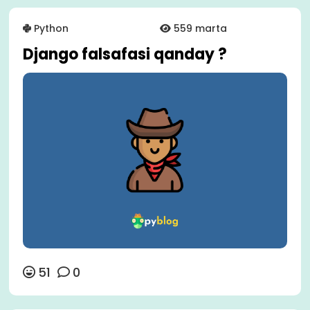
Python
559 marta
Django falsafasi qanday ?
51
0