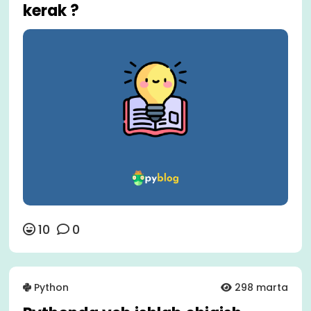
kerak ?
10
0
Python
298 marta